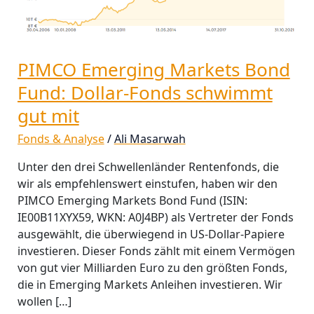
Fund:
Dollar-
Fonds
schwimmt
PIMCO Emerging Markets Bond
gut
Fund: Dollar-Fonds schwimmt
mit
gut mit
Fonds & Analyse
/
Ali Masarwah
Unter den drei Schwellenländer Rentenfonds, die
wir als empfehlenswert einstufen, haben wir den
PIMCO Emerging Markets Bond Fund (ISIN:
IE00B11XYX59, WKN: A0J4BP) als Vertreter der Fonds
ausgewählt, die überwiegend in US-Dollar-Papiere
investieren. Dieser Fonds zählt mit einem Vermögen
von gut vier Milliarden Euro zu den größten Fonds,
die in Emerging Markets Anleihen investieren. Wir
wollen […]