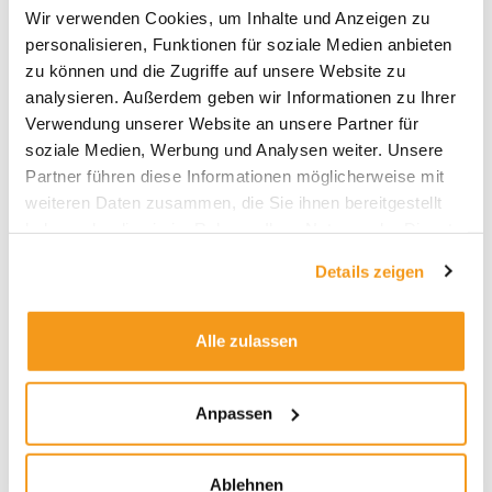
Wir verwenden Cookies, um Inhalte und Anzeigen zu
2026
personalisieren, Funktionen für soziale Medien anbieten
zu können und die Zugriffe auf unsere Website zu
2025
analysieren. Außerdem geben wir Informationen zu Ihrer
2024
Verwendung unserer Website an unsere Partner für
2023
soziale Medien, Werbung und Analysen weiter. Unsere
2022
Partner führen diese Informationen möglicherweise mit
weiteren Daten zusammen, die Sie ihnen bereitgestellt
2021
haben oder die sie im Rahmen Ihrer Nutzung der Dienste
2020
gesammelt haben.
Details zeigen
2019
2018
Alle zulassen
1970
Anpassen
Kategorien
Ablehnen