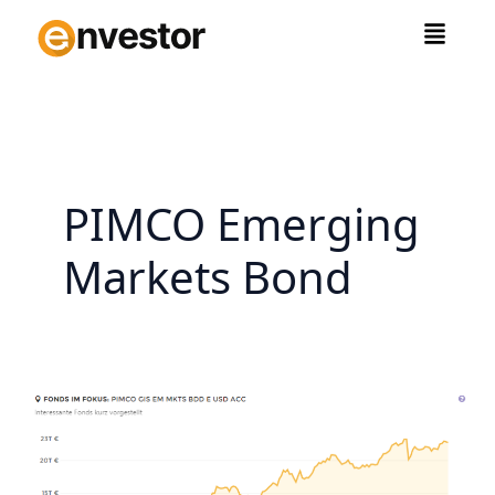
Zum
Inhalt
springen
PIMCO Emerging
Markets Bond
PIMCO
Emerging
Markets
Bond