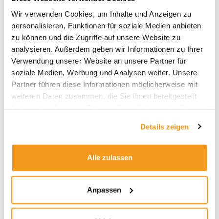
Archive
Wir verwenden Cookies, um Inhalte und Anzeigen zu
personalisieren, Funktionen für soziale Medien anbieten
2026
zu können und die Zugriffe auf unsere Website zu
2025
analysieren. Außerdem geben wir Informationen zu Ihrer
2024
Verwendung unserer Website an unsere Partner für
soziale Medien, Werbung und Analysen weiter. Unsere
2023
Partner führen diese Informationen möglicherweise mit
2022
weiteren Daten zusammen, die Sie ihnen bereitgestellt
2021
haben oder die sie im Rahmen Ihrer Nutzung der Dienste
gesammelt haben.
2020
Details zeigen
2019
2018
Alle zulassen
1970
Anpassen
Kategorien