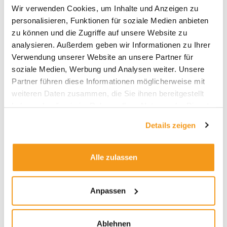
Wir verwenden Cookies, um Inhalte und Anzeigen zu
2026
personalisieren, Funktionen für soziale Medien anbieten
zu können und die Zugriffe auf unsere Website zu
2025
analysieren. Außerdem geben wir Informationen zu Ihrer
2024
Verwendung unserer Website an unsere Partner für
2023
soziale Medien, Werbung und Analysen weiter. Unsere
2022
Partner führen diese Informationen möglicherweise mit
weiteren Daten zusammen, die Sie ihnen bereitgestellt
2021
haben oder die sie im Rahmen Ihrer Nutzung der Dienste
2020
gesammelt haben.
Details zeigen
2019
2018
Alle zulassen
1970
Anpassen
Kategorien
Ablehnen