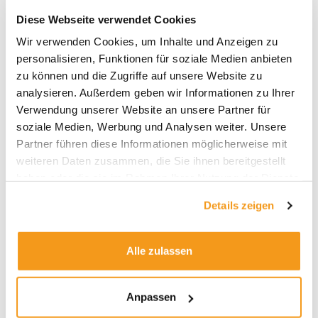
Diese Webseite verwendet Cookies
Wir verwenden Cookies, um Inhalte und Anzeigen zu
Archive
personalisieren, Funktionen für soziale Medien anbieten
zu können und die Zugriffe auf unsere Website zu
2026
analysieren. Außerdem geben wir Informationen zu Ihrer
2025
Verwendung unserer Website an unsere Partner für
soziale Medien, Werbung und Analysen weiter. Unsere
2024
Partner führen diese Informationen möglicherweise mit
2023
weiteren Daten zusammen, die Sie ihnen bereitgestellt
2022
haben oder die sie im Rahmen Ihrer Nutzung der Dienste
gesammelt haben.
2021
Details zeigen
2020
2019
Alle zulassen
2018
1970
Anpassen