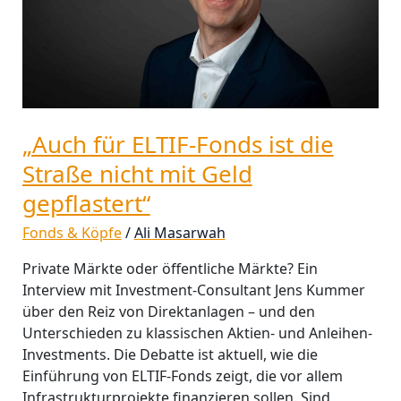
Straße
nicht
mit
Geld
gepflastert“
„Auch für ELTIF-Fonds ist die
Straße nicht mit Geld
gepflastert“
Fonds & Köpfe
/
Ali Masarwah
Private Märkte oder öffentliche Märkte? Ein
Interview mit Investment-Consultant Jens Kummer
über den Reiz von Direktanlagen – und den
Unterschieden zu klassischen Aktien- und Anleihen-
Investments. Die Debatte ist aktuell, wie die
Einführung von ELTIF-Fonds zeigt, die vor allem
Infrastrukturprojekte finanzieren sollen. Sind