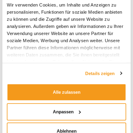
Wir verwenden Cookies, um Inhalte und Anzeigen zu
2026
personalisieren, Funktionen für soziale Medien anbieten
zu können und die Zugriffe auf unsere Website zu
2025
analysieren. Außerdem geben wir Informationen zu Ihrer
2024
Verwendung unserer Website an unsere Partner für
2023
soziale Medien, Werbung und Analysen weiter. Unsere
2022
Partner führen diese Informationen möglicherweise mit
weiteren Daten zusammen, die Sie ihnen bereitgestellt
2021
haben oder die sie im Rahmen Ihrer Nutzung der Dienste
2020
gesammelt haben.
Details zeigen
2019
2018
Alle zulassen
1970
Anpassen
Kategorien
Ablehnen