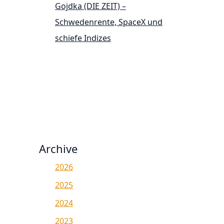
Gojdka (DIE ZEIT) –
Schwedenrente, SpaceX und
schiefe Indizes
Archive
2026
2025
2024
2023