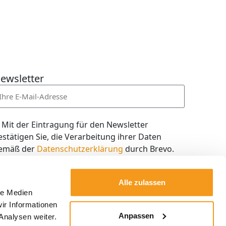
ewsletter
Mit der Eintragung für den Newsletter
estätigen Sie, die Verarbeitung ihrer Daten
emäß der
Datenschutzerklärung
durch Brevo.
ch willige in den Empfang des Newsletters ein,
en ich jederzeit mit dem Link im Newsletter
Alle zulassen
elbst abbestellen kann.
le Medien
ir Informationen
Kostenlos abonnieren
Anpassen
Analysen weiter.