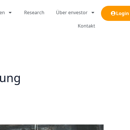
gen
Research
Über envestor
Login
Kontakt
hung