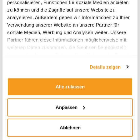
personalisieren, Funktionen für soziale Medien anbieten
2024
zu können und die Zugriffe auf unsere Website zu
analysieren. Außerdem geben wir Informationen zu Ihrer
2023
Verwendung unserer Website an unsere Partner für
2022
soziale Medien, Werbung und Analysen weiter. Unsere
2021
Partner führen diese Informationen möglicherweise mit
weiteren Daten zusammen, die Sie ihnen bereitgestellt
2020
haben oder die sie im Rahmen Ihrer Nutzung der Dienste
2019
gesammelt haben.
Details zeigen
2018
1970
Alle zulassen
Anpassen
Kategorien
Allgemein
Ablehnen
Envestor Academy