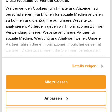
Diese Webseite verwendet Cookies
Archive
Wir verwenden Cookies, um Inhalte und Anzeigen zu
personalisieren, Funktionen für soziale Medien anbieten
2026
zu können und die Zugriffe auf unsere Website zu
2025
analysieren. Außerdem geben wir Informationen zu Ihrer
Verwendung unserer Website an unsere Partner für
2024
soziale Medien, Werbung und Analysen weiter. Unsere
2023
Partner führen diese Informationen möglicherweise mit
2022
weiteren Daten zusammen, die Sie ihnen bereitgestellt
2021
haben oder die sie im Rahmen Ihrer Nutzung der Dienste
gesammelt haben.
2020
Details zeigen
2019
2018
Alle zulassen
1970
Anpassen