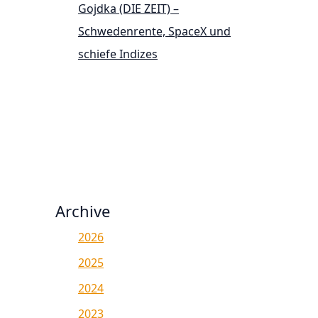
Gojdka (DIE ZEIT) –
Schwedenrente, SpaceX und
schiefe Indizes
Archive
2026
2025
2024
2023