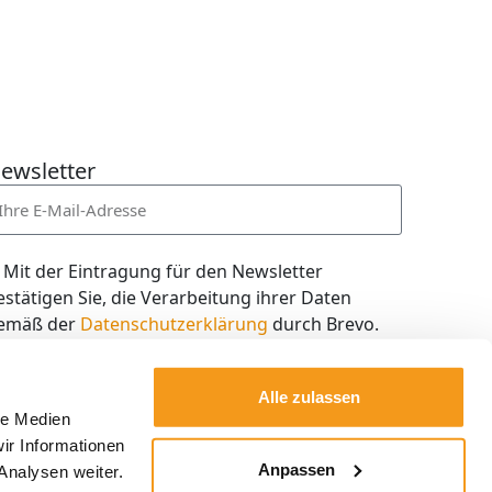
ewsletter
Mit der Eintragung für den Newsletter
estätigen Sie, die Verarbeitung ihrer Daten
emäß der
Datenschutzerklärung
durch Brevo.
ch willige in den Empfang des Newsletters ein,
en ich jederzeit mit dem Link im Newsletter
Alle zulassen
elbst abbestellen kann.
le Medien
ir Informationen
Kostenlos abonnieren
Anpassen
Analysen weiter.