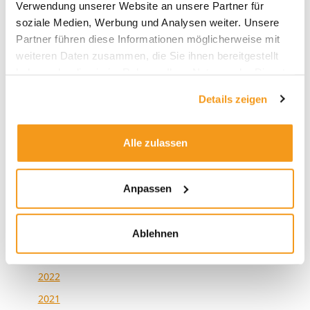
Verwendung unserer Website an unsere Partner für
Der Presseclub mit Victor Gojdka (DIE ZEIT) –
soziale Medien, Werbung und Analysen weiter. Unsere
Partner führen diese Informationen möglicherweise mit
Schwedenrente, SpaceX und schiefe Indizes
weiteren Daten zusammen, die Sie ihnen bereitgestellt
haben oder die sie im Rahmen Ihrer Nutzung der Dienste
gesammelt haben.
Details zeigen
Alle zulassen
Archive
Anpassen
2026
2025
2024
Ablehnen
2023
2022
2021