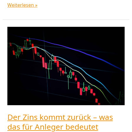
Weiterlesen »
Der
Zins
kommt
zurück
–
was
das
für
Anleger
bedeutet
Der Zins kommt zurück – was
das für Anleger bedeutet