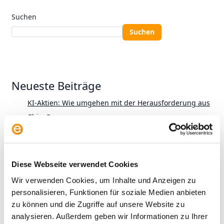
Suchen
Suchen
Neueste Beiträge
KI-Aktien: Wie umgehen mit der Herausforderung aus
China?
Wer gewinnt? Vier Anlegertypen und das
Altersvorsorgedepot
Diese Webseite verwendet Cookies
KI im aktiven Fondsmanagement: Zwischen Anspruch
Wir verwenden Cookies, um Inhalte und Anzeigen zu
und Wirklichkeit
personalisieren, Funktionen für soziale Medien anbieten
zu können und die Zugriffe auf unsere Website zu
Alles zur neuen Privatrente: Der envestor
analysieren. Außerdem geben wir Informationen zu Ihrer
Altersvorsorgedepot-Rechner