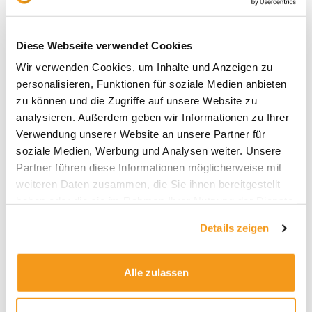
Diese Webseite verwendet Cookies
Wir verwenden Cookies, um Inhalte und Anzeigen zu
personalisieren, Funktionen für soziale Medien anbieten
zu können und die Zugriffe auf unsere Website zu
Archive
analysieren. Außerdem geben wir Informationen zu Ihrer
Verwendung unserer Website an unsere Partner für
2026
soziale Medien, Werbung und Analysen weiter. Unsere
2025
Partner führen diese Informationen möglicherweise mit
2024
weiteren Daten zusammen, die Sie ihnen bereitgestellt
haben oder die sie im Rahmen Ihrer Nutzung der Dienste
2023
gesammelt haben.
2022
Details zeigen
2021
2020
Alle zulassen
2019
2018