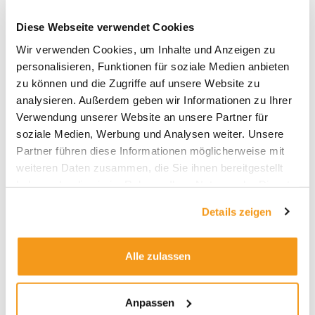
Diese Webseite verwendet Cookies
Wir verwenden Cookies, um Inhalte und Anzeigen zu
personalisieren, Funktionen für soziale Medien anbieten
Archive
zu können und die Zugriffe auf unsere Website zu
2026
analysieren. Außerdem geben wir Informationen zu Ihrer
Verwendung unserer Website an unsere Partner für
2025
soziale Medien, Werbung und Analysen weiter. Unsere
2024
Partner führen diese Informationen möglicherweise mit
2023
weiteren Daten zusammen, die Sie ihnen bereitgestellt
haben oder die sie im Rahmen Ihrer Nutzung der Dienste
2022
gesammelt haben.
2021
Details zeigen
2020
2019
Alle zulassen
2018
1970
Anpassen