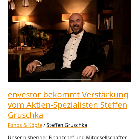
bekommt
Verstärkung
vom
Aktien-
Spezialisten
Steffen
Gruschka
envestor bekommt Verstärkung
vom Aktien-Spezialisten Steffen
Gruschka
Fonds & Köpfe
/
Steffen Gruschka
Unser bisheriger Finanzchef und Mitgesellschafter