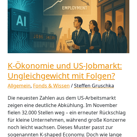
Jobmarkt:
Ungleichgewicht
mit
Folgen?
K-Ökonomie und US-Jobmarkt:
Ungleichgewicht mit Folgen?
Allgemein
,
Fonds & Wissen
/
Steffen Gruschka
Die neuesten Zahlen aus dem US-Arbeitsmarkt
zeigen eine deutliche Abkühlung. Im November
fielen 32.000 Stellen weg – ein erneuter Rückschlag
für kleine Unternehmen, während große Konzerne
noch leicht wachsen. Dieses Muster passt zur
sogenannten K-shaped Economy. Doch wie lange