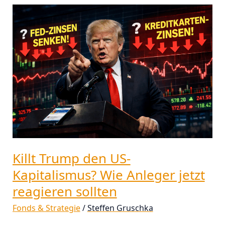
Killt
Trump
den
US-
Kapitalismus?
Wie
Anleger
jetzt
reagieren
sollten
Killt Trump den US-
Kapitalismus? Wie Anleger jetzt
reagieren sollten
Fonds & Strategie
/
Steffen Gruschka