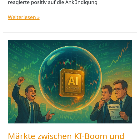
reagierte positiv auf die Ankündigung
Weiterlesen »
Märkte
zwischen
KI-
Boom
und
Tech-
Blase:
Sieben
Thesen
für
Anleger
Märkte zwischen KI-Boom und