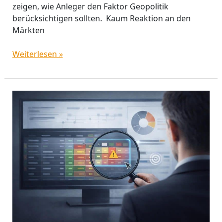
zeigen, wie Anleger den Faktor Geopolitik
berücksichtigen sollten. Kaum Reaktion an den
Märkten
Weiterlesen »
Warnsignale
bei
Fonds:
Wann
Anleger
genauer
hinschauen
sollten