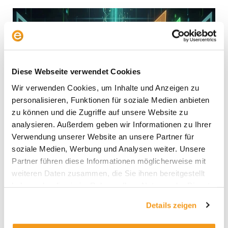
Nvidia-
Aktie:
Ein
Quartal
der
Diese Webseite verwendet Cookies
Superlative
–
Wir verwenden Cookies, um Inhalte und Anzeigen zu
Peak
personalisieren, Funktionen für soziale Medien anbieten
AI-
zu können und die Zugriffe auf unsere Website zu
Boom?
analysieren. Außerdem geben wir Informationen zu Ihrer
Verwendung unserer Website an unsere Partner für
soziale Medien, Werbung und Analysen weiter. Unsere
Partner führen diese Informationen möglicherweise mit
weiteren Daten zusammen, die Sie ihnen bereitgestellt
Nvidia-Aktie: Ein Quartal der
haben oder die sie im Rahmen Ihrer Nutzung der Dienste
Superlative – Peak AI-Boom?
gesammelt haben.
Details zeigen
Allgemein
,
Fonds & Portfolio
/
Steffen Gruschka