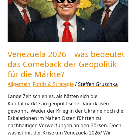
das
Comeback
der
Geopolitik
für
die
Märkte?
Venezuela 2026 – was bedeutet
das Comeback der Geopolitik
für die Märkte?
Allgemein
,
Fonds & Strategie
/
Steffen Gruschka
Lange Zeit schien es, als hätten sich die
Kapitalmärkte an geopolitische Dauerkrisen
gewöhnt. Weder der Krieg in der Ukraine noch die
Eskalationen im Nahen Osten führten zu
nachhaltigen Verwerfungen an den Börsen. Doch
was ist mit der Krise um Venezuela 2026? Wir