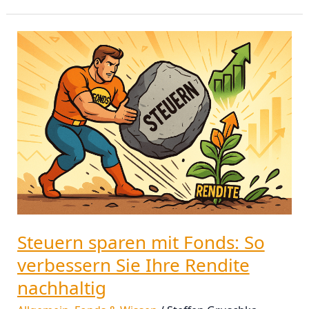
Steuern
sparen
mit
Fonds:
So
verbessern
Sie
Ihre
Rendite
nachhaltig
Steuern sparen mit Fonds: So
verbessern Sie Ihre Rendite
nachhaltig