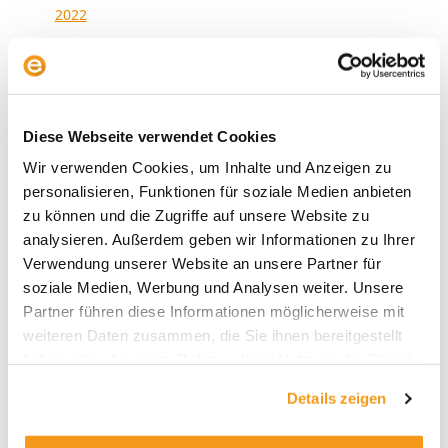
2022
2021
2020
2019
Diese Webseite verwendet Cookies
2018
Wir verwenden Cookies, um Inhalte und Anzeigen zu
1970
personalisieren, Funktionen für soziale Medien anbieten
zu können und die Zugriffe auf unsere Website zu
analysieren. Außerdem geben wir Informationen zu Ihrer
Verwendung unserer Website an unsere Partner für
Kategorien
soziale Medien, Werbung und Analysen weiter. Unsere
Allgemein
Partner führen diese Informationen möglicherweise mit
weiteren Daten zusammen, die Sie ihnen bereitgestellt
Envestor Academy
haben oder die sie im Rahmen Ihrer Nutzung der Dienste
Envestor Community
gesammelt haben.
Details zeigen
Envestor Insights
Envestor Know-how