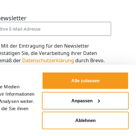
ewsletter
Mit der Eintragung für den Newsletter
estätigen Sie, die Verarbeitung ihrer Daten
emäß der
Datenschutzerklärung
durch Brevo.
ch willige in den Empfang des Newsletters ein,
en ich jederzeit mit dem Link im Newsletter
Alle zulassen
elbst abbestellen kann.
le Medien
ir Informationen
Kostenlos abonnieren
Anpassen
Analysen weiter.
die Sie ihnen
Ablehnen