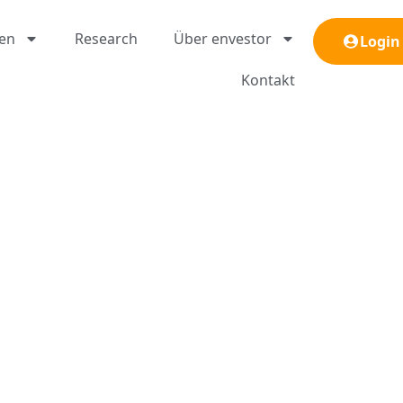
gen
Research
Über envestor
Login
Kontakt