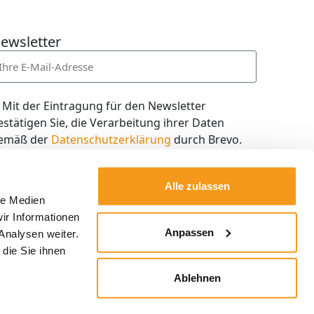
ewsletter
Mit der Eintragung für den Newsletter
estätigen Sie, die Verarbeitung ihrer Daten
emäß der
Datenschutzerklärung
durch Brevo.
ch willige in den Empfang des Newsletters ein,
en ich jederzeit mit dem Link im Newsletter
Alle zulassen
elbst abbestellen kann.
le Medien
ir Informationen
Kostenlos abonnieren
Anpassen
Analysen weiter.
die Sie ihnen
Ablehnen