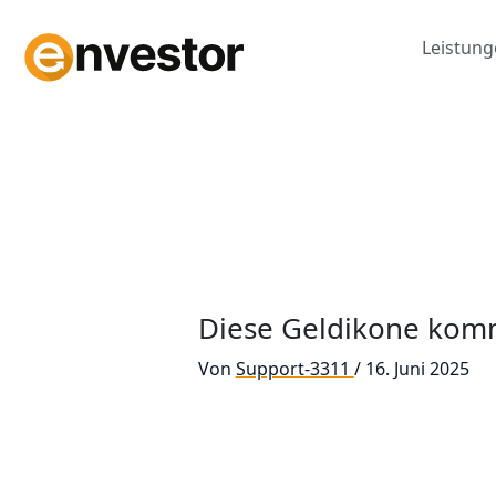
Zum
Inhalt
Leistun
springen
Diese Geldikone komm
Von
Support-3311
/
16. Juni 2025