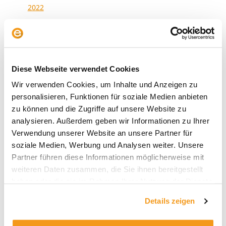
2022
2021
2020
2019
Diese Webseite verwendet Cookies
2018
Wir verwenden Cookies, um Inhalte und Anzeigen zu
1970
personalisieren, Funktionen für soziale Medien anbieten
zu können und die Zugriffe auf unsere Website zu
analysieren. Außerdem geben wir Informationen zu Ihrer
Verwendung unserer Website an unsere Partner für
Kategorien
soziale Medien, Werbung und Analysen weiter. Unsere
Allgemein
Partner führen diese Informationen möglicherweise mit
weiteren Daten zusammen, die Sie ihnen bereitgestellt
Envestor Academy
haben oder die sie im Rahmen Ihrer Nutzung der Dienste
Envestor Community
gesammelt haben.
Details zeigen
Envestor Insights
Envestor Know-how