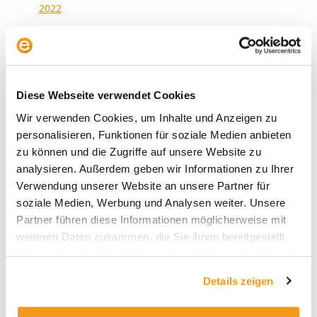
2022
2021
2020
2019
Diese Webseite verwendet Cookies
2018
Wir verwenden Cookies, um Inhalte und Anzeigen zu
1970
personalisieren, Funktionen für soziale Medien anbieten
zu können und die Zugriffe auf unsere Website zu
analysieren. Außerdem geben wir Informationen zu Ihrer
Verwendung unserer Website an unsere Partner für
Kategorien
soziale Medien, Werbung und Analysen weiter. Unsere
Allgemein
Partner führen diese Informationen möglicherweise mit
weiteren Daten zusammen, die Sie ihnen bereitgestellt
Envestor Academy
haben oder die sie im Rahmen Ihrer Nutzung der Dienste
Envestor Community
gesammelt haben.
Details zeigen
Envestor Insights
Envestor Know-how