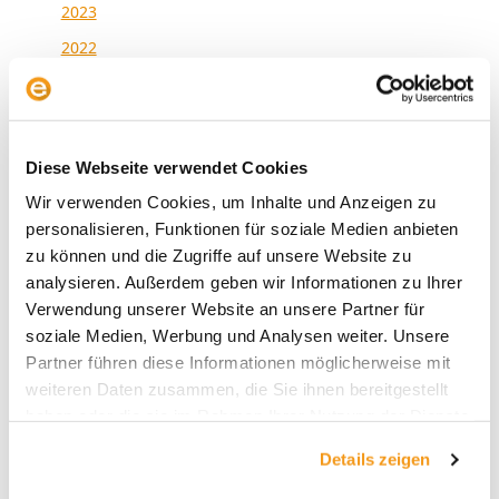
2023
2022
2021
2020
2019
Diese Webseite verwendet Cookies
2018
Wir verwenden Cookies, um Inhalte und Anzeigen zu
1970
personalisieren, Funktionen für soziale Medien anbieten
zu können und die Zugriffe auf unsere Website zu
analysieren. Außerdem geben wir Informationen zu Ihrer
Verwendung unserer Website an unsere Partner für
Kategorien
soziale Medien, Werbung und Analysen weiter. Unsere
Partner führen diese Informationen möglicherweise mit
Allgemein
weiteren Daten zusammen, die Sie ihnen bereitgestellt
Envestor Academy
haben oder die sie im Rahmen Ihrer Nutzung der Dienste
gesammelt haben.
Envestor Community
Details zeigen
Envestor Insights