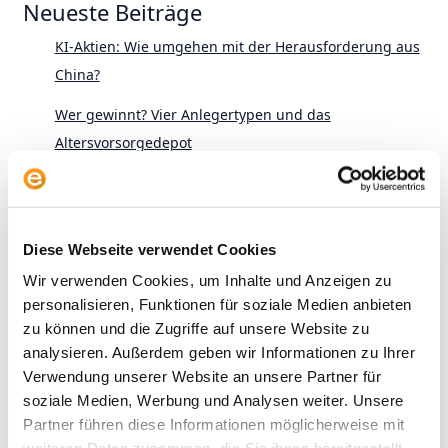
Neueste Beiträge
KI-Aktien: Wie umgehen mit der Herausforderung aus
China?
Wer gewinnt? Vier Anlegertypen und das
Altersvorsorgedepot
KI im aktiven Fondsmanagement: Zwischen Anspruch
und Wirklichkeit
Diese Webseite verwendet Cookies
Alles zur neuen Privatrente: Der envestor
Altersvorsorgedepot-Rechner
Wir verwenden Cookies, um Inhalte und Anzeigen zu
personalisieren, Funktionen für soziale Medien anbieten
Der Presseclub mit Victor Gojdka (DIE ZEIT) –
zu können und die Zugriffe auf unsere Website zu
Schwedenrente, SpaceX und schiefe Indizes
analysieren. Außerdem geben wir Informationen zu Ihrer
Verwendung unserer Website an unsere Partner für
soziale Medien, Werbung und Analysen weiter. Unsere
Partner führen diese Informationen möglicherweise mit