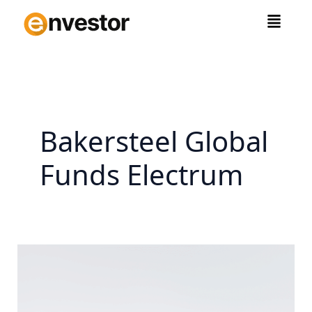
Zum
Inhalt
springen
Bakersteel Global
Funds Electrum
Neues
aus
unserer
Community: