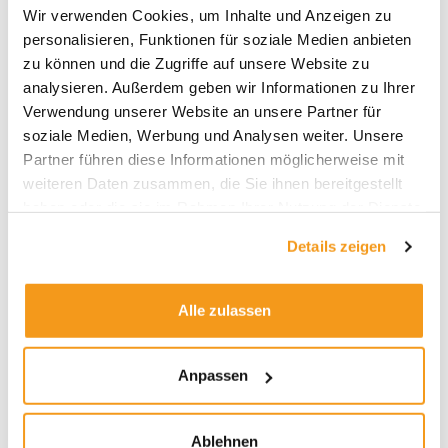
Wir verwenden Cookies, um Inhalte und Anzeigen zu
2026
personalisieren, Funktionen für soziale Medien anbieten
2025
zu können und die Zugriffe auf unsere Website zu
analysieren. Außerdem geben wir Informationen zu Ihrer
2024
Verwendung unserer Website an unsere Partner für
2023
soziale Medien, Werbung und Analysen weiter. Unsere
2022
Partner führen diese Informationen möglicherweise mit
weiteren Daten zusammen, die Sie ihnen bereitgestellt
2021
haben oder die sie im Rahmen Ihrer Nutzung der Dienste
2020
gesammelt haben.
Details zeigen
2019
2018
Alle zulassen
1970
Anpassen
Kategorien
Ablehnen