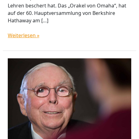
Lehren beschert hat. Das „Orakel von Omaha“, hat
auf der 60. Hauptversammlung von Berkshire
Hathaway am […]
Weiterlesen »
Charlie
Munger
–
Abschied
von
einem
intellektuellen
Titan
der
Finanzbranche