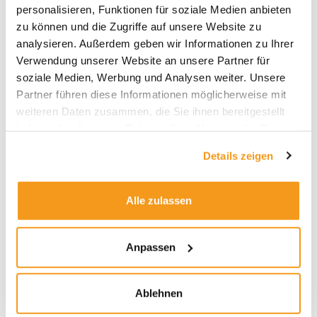
Altersvorsorgedepot
personalisieren, Funktionen für soziale Medien anbieten
zu können und die Zugriffe auf unsere Website zu
KI im aktiven Fondsmanagement: Zwischen Anspruch
analysieren. Außerdem geben wir Informationen zu Ihrer
und Wirklichkeit
Verwendung unserer Website an unsere Partner für
soziale Medien, Werbung und Analysen weiter. Unsere
Alles zur neuen Privatrente: Der envestor
Partner führen diese Informationen möglicherweise mit
Altersvorsorgedepot-Rechner
weiteren Daten zusammen, die Sie ihnen bereitgestellt
haben oder die sie im Rahmen Ihrer Nutzung der Dienste
Der Presseclub mit Victor Gojdka (DIE ZEIT) –
gesammelt haben.
Schwedenrente, SpaceX und schiefe Indizes
Details zeigen
Alle zulassen
Anpassen
Archive
Ablehnen
2026