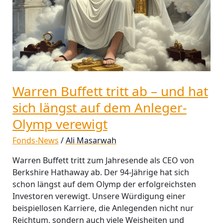
hat
sich
längst
auf
dem
Anleger-
Olymp
Warren Buffett tritt ab – und hat
verewigt
sich längst auf dem Anleger-
Olymp verewigt
Fonds-News
/
Ali Masarwah
Warren Buffett tritt zum Jahresende als CEO von
Berkshire Hathaway ab. Der 94-Jährige hat sich
schon längst auf dem Olymp der erfolgreichsten
Investoren verewigt. Unsere Würdigung einer
beispiellosen Karriere, die Anlegenden nicht nur
Reichtum, sondern auch viele Weisheiten und