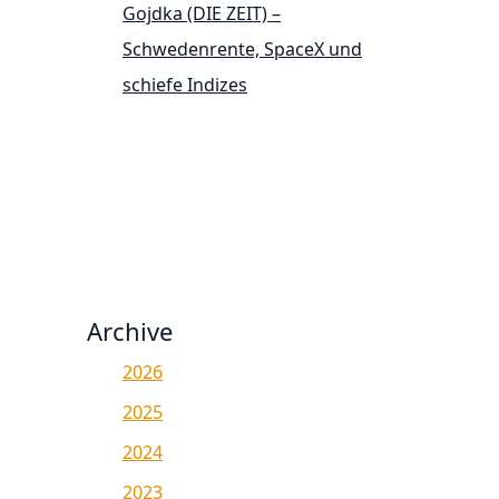
Gojdka (DIE ZEIT) –
Schwedenrente, SpaceX und
schiefe Indizes
Archive
2026
2025
2024
2023