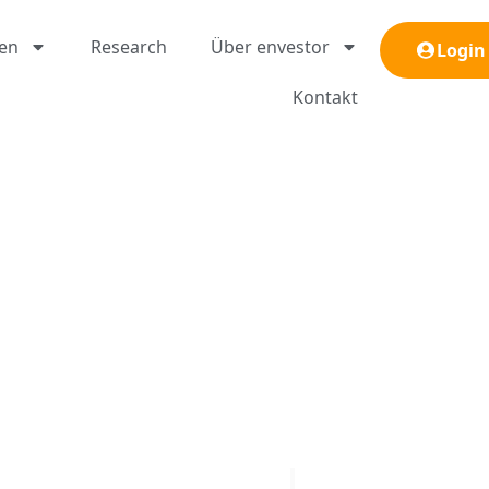
gen
Research
Über envestor
Login
Kontakt