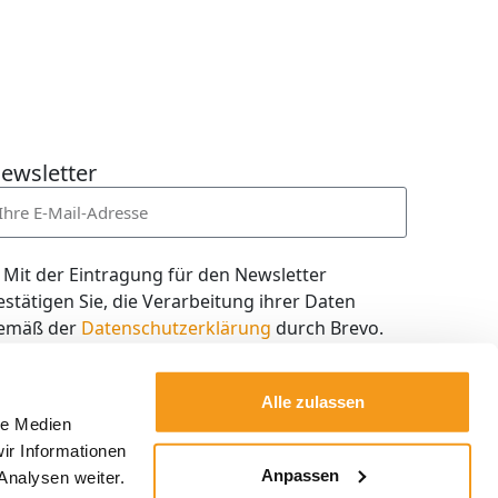
ewsletter
Mit der Eintragung für den Newsletter
estätigen Sie, die Verarbeitung ihrer Daten
emäß der
Datenschutzerklärung
durch Brevo.
ch willige in den Empfang des Newsletters ein,
en ich jederzeit mit dem Link im Newsletter
Alle zulassen
elbst abbestellen kann.
le Medien
ir Informationen
Kostenlos abonnieren
Anpassen
Analysen weiter.