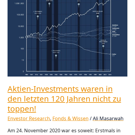
120
Jahren
nicht
zu
toppen!
Aktien-Investments waren in
den letzten 120 Jahren nicht zu
toppen!
Envestor Research
,
Fonds & Wissen
/
Ali Masarwah
Am 24. November 2020 war es soweit: Erstmals in