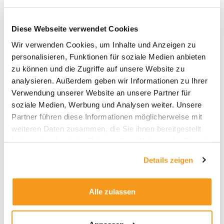
Diese Webseite verwendet Cookies
Wir verwenden Cookies, um Inhalte und Anzeigen zu
personalisieren, Funktionen für soziale Medien anbieten
zu können und die Zugriffe auf unsere Website zu
Archive
analysieren. Außerdem geben wir Informationen zu Ihrer
2026
Verwendung unserer Website an unsere Partner für
soziale Medien, Werbung und Analysen weiter. Unsere
2025
Partner führen diese Informationen möglicherweise mit
2024
weiteren Daten zusammen, die Sie ihnen bereitgestellt
2023
haben oder die sie im Rahmen Ihrer Nutzung der Dienste
gesammelt haben.
2022
Details zeigen
2021
2020
Alle zulassen
2019
2018