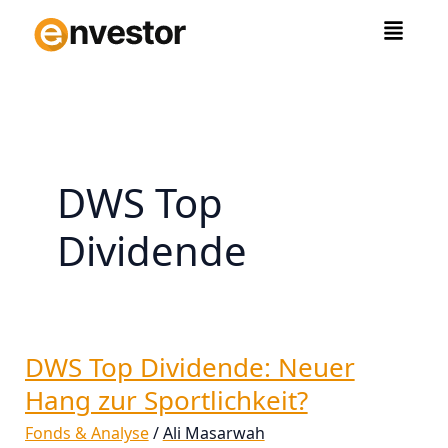
Zum
Inhalt
springen
DWS Top
Dividende
DWS Top Dividende: Neuer
DWS
Top
Hang zur Sportlichkeit?
Dividende:
Fonds & Analyse
/
Ali Masarwah
Neuer