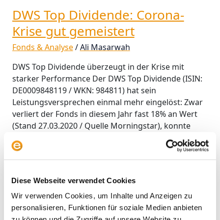
Krise
DWS Top Dividende: Corona-
gut
gemeistert
Krise gut gemeistert
Fonds & Analyse
/
Ali Masarwah
DWS Top Dividende überzeugt in der Krise mit
starker Performance Der DWS Top Dividende (ISIN:
DE0009848119 / WKN: 984811) hat sein
Leistungsversprechen einmal mehr eingelöst: Zwar
verliert der Fonds in diesem Jahr fast 18% an Wert
(Stand 27.03.2020 / Quelle Morningstar), konnte
damit aber sowohl die Morningstar-Kategorie als
auch den Morningstar-Vergleichsindex um rund 4
Prozent
Diese Webseite verwendet Cookies
Weiterlesen »
Wir verwenden Cookies, um Inhalte und Anzeigen zu
personalisieren, Funktionen für soziale Medien anbieten
zu können und die Zugriffe auf unsere Website zu