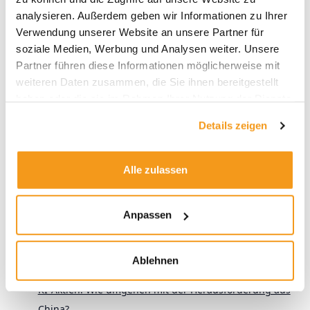
analysieren. Außerdem geben wir Informationen zu Ihrer
Verwendung unserer Website an unsere Partner für
soziale Medien, Werbung und Analysen weiter. Unsere
Partner führen diese Informationen möglicherweise mit
weiteren Daten zusammen, die Sie ihnen bereitgestellt
Suchen
haben oder die sie im Rahmen Ihrer Nutzung der Dienste
gesammelt haben.
Suchen
Details zeigen
Alle zulassen
Neueste Beiträge
Vergessen Sie ESG-ETFs (It’s the fund provider, stupid!)
Anpassen
Fluchtburgen und Fallen: Wie KI-fern sind Europa-
Ablehnen
Aktien?
KI-Aktien: Wie umgehen mit der Herausforderung aus
China?