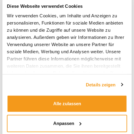
Diese Webseite verwendet Cookies
Wir verwenden Cookies, um Inhalte und Anzeigen zu
Archive
personalisieren, Funktionen für soziale Medien anbieten
zu können und die Zugriffe auf unsere Website zu
2026
analysieren. Außerdem geben wir Informationen zu Ihrer
2025
Verwendung unserer Website an unsere Partner für
2024
soziale Medien, Werbung und Analysen weiter. Unsere
Partner führen diese Informationen möglicherweise mit
2023
weiteren Daten zusammen, die Sie ihnen bereitgestellt
2022
haben oder die sie im Rahmen Ihrer Nutzung der Dienste
2021
gesammelt haben.
Details zeigen
2020
2019
Alle zulassen
2018
1970
Anpassen