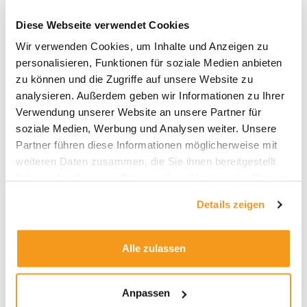
Diese Webseite verwendet Cookies
Wir verwenden Cookies, um Inhalte und Anzeigen zu
personalisieren, Funktionen für soziale Medien anbieten
Archive
zu können und die Zugriffe auf unsere Website zu
2026
analysieren. Außerdem geben wir Informationen zu Ihrer
Verwendung unserer Website an unsere Partner für
2025
soziale Medien, Werbung und Analysen weiter. Unsere
2024
Partner führen diese Informationen möglicherweise mit
2023
weiteren Daten zusammen, die Sie ihnen bereitgestellt
haben oder die sie im Rahmen Ihrer Nutzung der Dienste
2022
gesammelt haben.
2021
Details zeigen
2020
2019
Alle zulassen
2018
1970
Anpassen