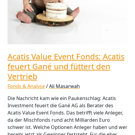
Gané
und
füttert
den
Vertrieb
Acatis Value Event Fonds: Acatis
feuert Gané und füttert den
Vertrieb
Fonds & Analyse
/
Ali Masarwah
Die Nachricht kam wie ein Paukenschlag: Acatis
Investment feuert die Gané AG als Berater des
Acatis Value Event Fonds. Das betrifft viele Anleger,
da der Mischfonds rund acht Milliarden Euro
schwer ist. Welche Optionen Anleger haben und wer
bereits jetzt als Gewinner feststeht. Für die eher