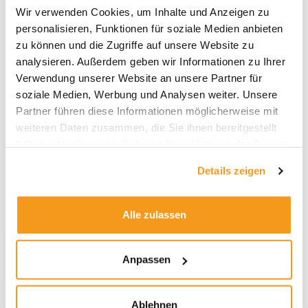
Archive
Wir verwenden Cookies, um Inhalte und Anzeigen zu
2026
personalisieren, Funktionen für soziale Medien anbieten
zu können und die Zugriffe auf unsere Website zu
2025
analysieren. Außerdem geben wir Informationen zu Ihrer
2024
Verwendung unserer Website an unsere Partner für
2023
soziale Medien, Werbung und Analysen weiter. Unsere
Partner führen diese Informationen möglicherweise mit
2022
weiteren Daten zusammen, die Sie ihnen bereitgestellt
2021
haben oder die sie im Rahmen Ihrer Nutzung der Dienste
2020
gesammelt haben.
Details zeigen
2019
2018
Alle zulassen
1970
Anpassen
Kategorien
Ablehnen