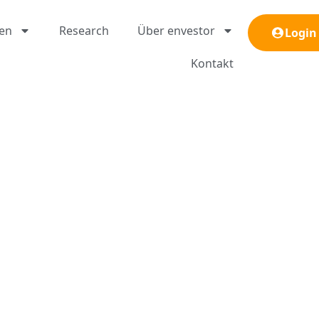
gen
Research
Über envestor
Login
Kontakt