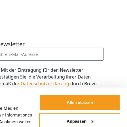
ewsletter
Mit der Eintragung für den Newsletter
estätigen Sie, die Verarbeitung ihrer Daten
emäß der
Datenschutzerklärung
durch Brevo.
ch willige in den Empfang des Newsletters ein,
en ich jederzeit mit dem Link im Newsletter
Alle zulassen
elbst abbestellen kann.
le Medien
ir Informationen
Kostenlos abonnieren
Anpassen
Analysen weiter.