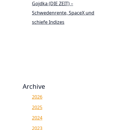
Gojdka (DIE ZEIT) –
Schwedenrente, SpaceX und
schiefe Indizes
Archive
2026
2025
2024
2023