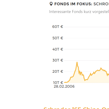
ISF
China
Opportunities:
Diversifizierter
China
Allrounder