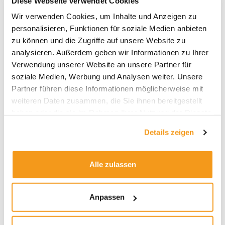
Diese Webseite verwendet Cookies
Archive
Wir verwenden Cookies, um Inhalte und Anzeigen zu
personalisieren, Funktionen für soziale Medien anbieten
2026
zu können und die Zugriffe auf unsere Website zu
2025
analysieren. Außerdem geben wir Informationen zu Ihrer
Verwendung unserer Website an unsere Partner für
2024
soziale Medien, Werbung und Analysen weiter. Unsere
2023
Partner führen diese Informationen möglicherweise mit
2022
weiteren Daten zusammen, die Sie ihnen bereitgestellt
2021
haben oder die sie im Rahmen Ihrer Nutzung der Dienste
gesammelt haben.
2020
Details zeigen
2019
2018
Alle zulassen
1970
Anpassen