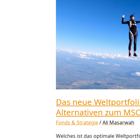
radikale
und
gemäßigte
Alternativen
zum
MSCI
World
Das neue Weltportfol
Alternativen zum MSC
Fonds & Strategie
/
Ali Masarwah
Welches ist das optimale Weltportfo