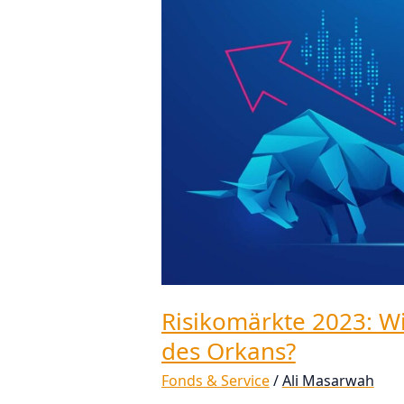
2023:
Wie
sich
positionieren
im
Auge
des
Orkans?
Risikomärkte 2023: Wi
des Orkans?
Fonds & Service
/
Ali Masarwah