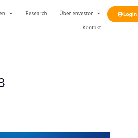
gen
Research
Über envestor
Login
Kontakt
3