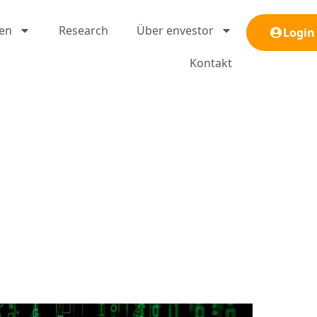
gen
Research
Über envestor
Login
Kontakt