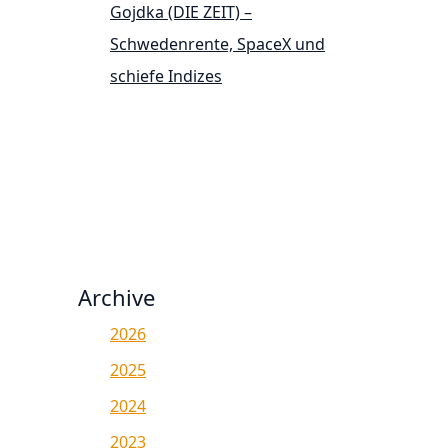
Gojdka (DIE ZEIT) –
Schwedenrente, SpaceX und
schiefe Indizes
Archive
2026
2025
2024
2023