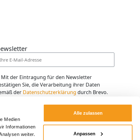
ewsletter
Mit der Eintragung für den Newsletter
estätigen Sie, die Verarbeitung ihrer Daten
emäß der
Datenschutzerklärung
durch Brevo.
ch willige in den Empfang des Newsletters ein,
en ich jederzeit mit dem Link im Newsletter
Alle zulassen
elbst abbestellen kann.
le Medien
ir Informationen
Kostenlos abonnieren
Anpassen
Analysen weiter.