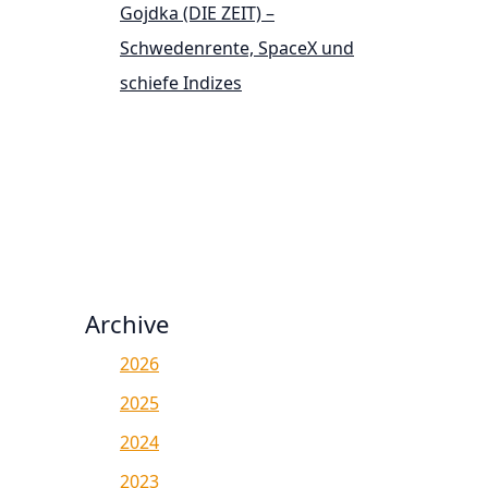
Gojdka (DIE ZEIT) –
Schwedenrente, SpaceX und
schiefe Indizes
Archive
2026
2025
2024
2023