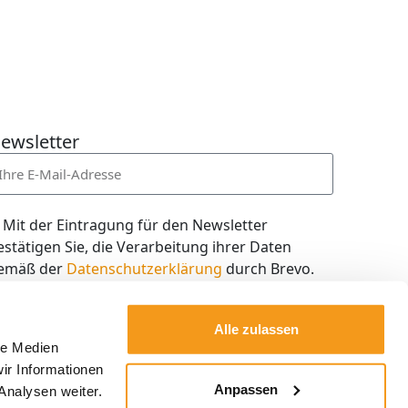
ewsletter
Mit der Eintragung für den Newsletter
estätigen Sie, die Verarbeitung ihrer Daten
emäß der
Datenschutzerklärung
durch Brevo.
ch willige in den Empfang des Newsletters ein,
en ich jederzeit mit dem Link im Newsletter
Alle zulassen
elbst abbestellen kann.
le Medien
ir Informationen
Kostenlos abonnieren
Anpassen
Analysen weiter.