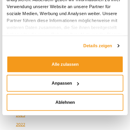
Altersvorsorgedepot-Rechner
Verwendung unserer Website an unsere Partner für
soziale Medien, Werbung und Analysen weiter. Unsere
Der Presseclub mit Victor Gojdka (DIE ZEIT) –
Partner führen diese Informationen möglicherweise mit
Schwedenrente, SpaceX und schiefe Indizes
weiteren Daten zusammen, die Sie ihnen bereitgestellt
haben oder die sie im Rahmen Ihrer Nutzung der Dienste
gesammelt haben.
Details zeigen
Alle zulassen
Archive
Anpassen
2026
2025
Ablehnen
2024
2023
2022