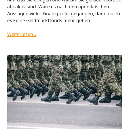
attraktiv sind. Wäre es nach den apodiktischen
Aussagen vieler Finanzprofis gegangen, dann dürfte
es keine Geldmarktfonds mehr geben.
Weiterlesen »
Krieg
in
Europa
–
Zeit
für
mehr
Geopolitik
im
Portfolio