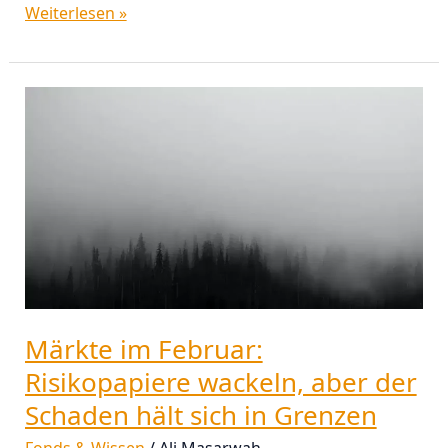
Weiterlesen »
Märkte
im
Februar:
Risikopapiere
wackeln,
aber
der
Schaden
hält
sich
in
Märkte im Februar:
Grenzen
Risikopapiere wackeln, aber der
Schaden hält sich in Grenzen
Fonds & Wissen
/
Ali Masarwah