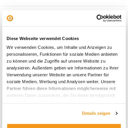
Sparplan
kontra
Einmalanlage:
Rendite-
Diese Webseite verwendet Cookies
Killer
Wir verwenden Cookies, um Inhalte und Anzeigen zu
Mensch
personalisieren, Funktionen für soziale Medien anbieten
erfordert
zu können und die Zugriffe auf unsere Website zu
Neubewertung
analysieren. Außerdem geben wir Informationen zu Ihrer
Verwendung unserer Website an unsere Partner für
soziale Medien, Werbung und Analysen weiter. Unsere
Partner führen diese Informationen möglicherweise mit
weiteren Daten zusammen, die Sie ihnen bereitgestellt
Sparplan kontra Einmalanlage:
haben oder die sie im Rahmen Ihrer Nutzung der Dienste
Rendite-Killer Mensch erfordert
gesammelt haben.
Details zeigen
Neubewertung