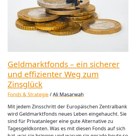
und
effizienter
Weg
zum
Zinsglück
Geldmarktfonds – ein sicherer
und effizienter Weg zum
Zinsglück
Fonds & Strategie
/
Ali Masarwah
Mit jedem Zinsschritt der Europäischen Zentralbank
wird Geldmarktfonds neues Leben eingehaucht. Sie
sind für Privatanleger eine gute Alternative zu
Tagesgeldkonten. Was es mit diesen Fonds auf sich
hat, was sie bringen und warum sie gerade heute so