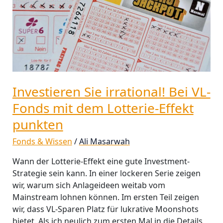
VL-
Fonds
mit
dem
Lotterie-
Effekt
punkten
Investieren Sie irrational! Bei VL-
Fonds mit dem Lotterie-Effekt
punkten
Fonds & Wissen
/
Ali Masarwah
Wann der Lotterie-Effekt eine gute Investment-
Strategie sein kann. In einer lockeren Serie zeigen
wir, warum sich Anlageideen weitab vom
Mainstream lohnen können. Im ersten Teil zeigen
wir, dass VL-Sparen Platz für lukrative Moonshots
bietet. Als ich neulich zum ersten Mal in die Details