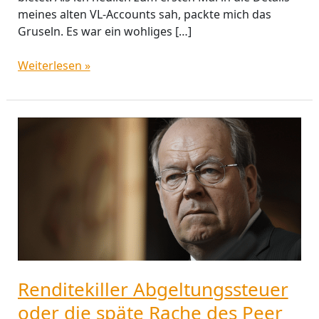
meines alten VL-Accounts sah, packte mich das
Gruseln. Es war ein wohliges […]
Weiterlesen »
Renditekiller
Abgeltungssteuer
oder
die
späte
Rache
des
Peer
Steinbrück
Renditekiller Abgeltungssteuer
oder die späte Rache des Peer