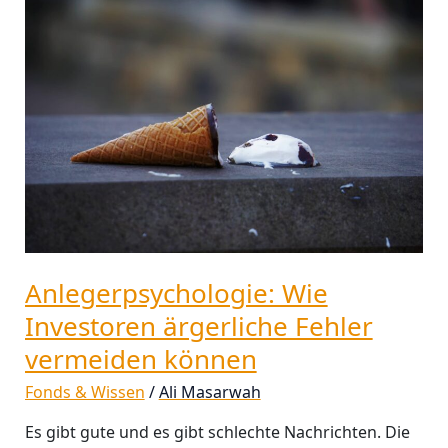
Wie
Investoren
ärgerliche
Fehler
vermeiden
können
Anlegerpsychologie: Wie
Investoren ärgerliche Fehler
vermeiden können
Fonds & Wissen
/
Ali Masarwah
Es gibt gute und es gibt schlechte Nachrichten. Die