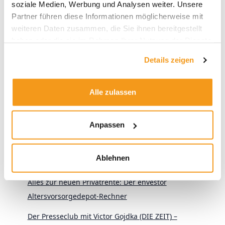
soziale Medien, Werbung und Analysen weiter. Unsere
Suchen
Partner führen diese Informationen möglicherweise mit
weiteren Daten zusammen, die Sie ihnen bereitgestellt
haben oder die sie im Rahmen Ihrer Nutzung der Dienste
gesammelt haben.
Neueste Beiträge
Details zeigen
KI-Aktien: Wie umgehen mit der Herausforderung aus
Alle zulassen
China?
Wer gewinnt? Vier Anlegertypen und das
Anpassen
Altersvorsorgedepot
KI im aktiven Fondsmanagement: Zwischen Anspruch
Ablehnen
und Wirklichkeit
Alles zur neuen Privatrente: Der envestor
Altersvorsorgedepot-Rechner
Der Presseclub mit Victor Gojdka (DIE ZEIT) –