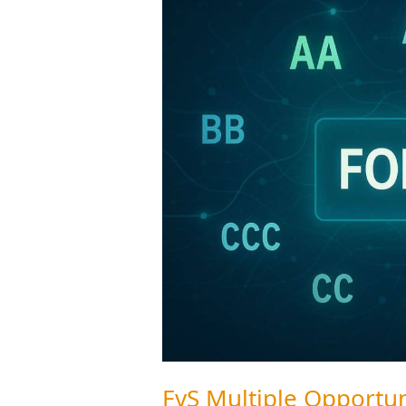
Multiple
Opportunities:
Dickschiff
am
Scheideweg
FvS Multiple Opportun