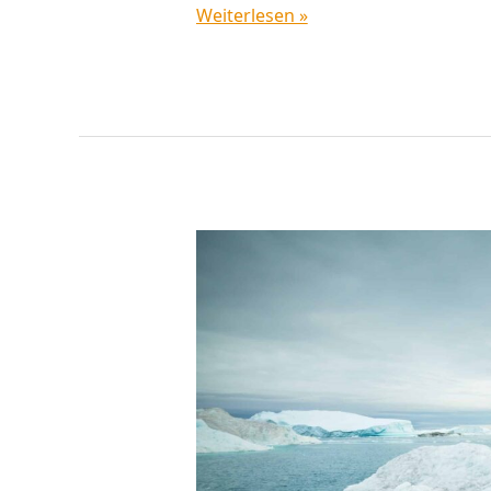
Weiterlesen »
Flossbach,
Kaldemorgen,
Carmignac:
Wer
macht
das
Rennen
2022?