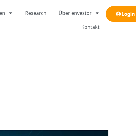
gen
Research
Über envestor
Login
Kontakt