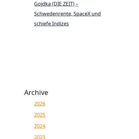
Gojdka (DIE ZEIT) –
Schwedenrente, SpaceX und
schiefe Indizes
Archive
2026
2025
2024
2023