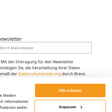
ewsletter
Mit der Eintragung für den Newsletter
estätigen Sie, die Verarbeitung ihrer Daten
emäß der
Datenschutzerklärung
durch Brevo.
ch willige in den Empfang des Newsletters ein,
en ich jederzeit mit dem Link im Newsletter
Alle zulassen
elbst abbestellen kann.
le Medien
ir Informationen
Kostenlos abonnieren
Anpassen
Analysen weiter.