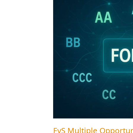
Multiple
Opportunities:
Dickschiff
am
Scheideweg
FvS Multiple Opportun