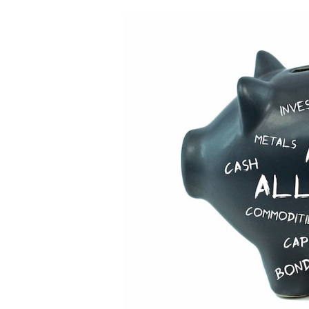
Neue
Serie:
Mythen
über
Mischfonds