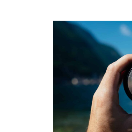
Flossbach
von
Storch
Multiple
Opportunities:
Comeback
eines
Klassikers