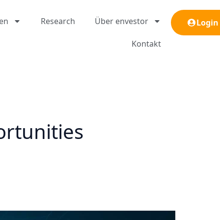
gen
Research
Über envestor
Login
Kontakt
rtunities