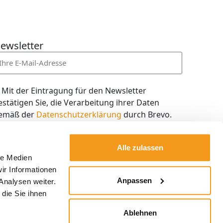
ewsletter
Mit der Eintragung für den Newsletter
estätigen Sie, die Verarbeitung ihrer Daten
emäß der
Datenschutzerklärung
durch Brevo.
ch willige in den Empfang des Newsletters ein,
en ich jederzeit mit dem Link im Newsletter
Alle zulassen
elbst abbestellen kann.
le Medien
ir Informationen
Kostenlos abonnieren
Anpassen
Analysen weiter.
die Sie ihnen
Ablehnen