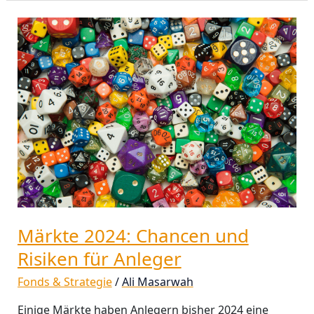
Märkte
2024:
Chancen
und
Risiken
für
Anleger
Märkte 2024: Chancen und
Risiken für Anleger
Fonds & Strategie
/
Ali Masarwah
Einige Märkte haben Anlegern bisher 2024 eine