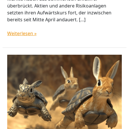
überbrückt. Aktien und andere Risikoanlagen
setzten ihren Aufwärtskurs fort, der inzwischen
bereits seit Mitte April andauert. […]
Weiterlesen »
Favoritenwechsel
bei
US-
Aktien
–
wer
2024
das
Rennen
macht