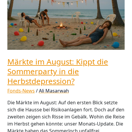
die
Sommerparty
in
die
Herbstdepression?
Märkte im August: Kippt die
Sommerparty in die
Herbstdepression?
Fonds-News
/
Ali Masarwah
Die Märkte im August: Auf den ersten Blick setzte
sich die Hausse bei Risikoanlagen fort. Doch auf den
zweiten zeigen sich Risse im Gebälk. Wohin die Reise
im Herbst gehen könnte: unser Monats-Update. Die
Märkte haben das Sommerloch unfallfrei