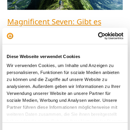
Anleger?
Magnificent Seven: Gibt es
Alternativen für Growth-
Anleger?
Fonds & Strategie
/
Ali Masarwah
Diese Webseite verwendet Cookies
Die Magnificent Seven schießen die Performance-
Wir verwenden Cookies, um Inhalte und Anzeigen zu
Lichter aus. Die Bewertungen steigen, und viele
personalisieren, Funktionen für soziale Medien anbieten
Growth-Anleger fragen sich, ob es Alternativen gibt.
zu können und die Zugriffe auf unsere Website zu
Wir haben für Growth-Investoren jenseits der
analysieren. Außerdem geben wir Informationen zu Ihrer
Magnificent Seven gesucht und zumindest
Verwendung unserer Website an unsere Partner für
Ergänzungen gefunden – an einem unvermuteten
soziale Medien, Werbung und Analysen weiter. Unsere
Ort. Die Magnificent Seven stehen für die
Partner führen diese Informationen möglicherweise mit
spektakulärsten Renditen der vergangenen Jahre.
weiteren Daten zusammen, die Sie ihnen bereitgestellt
Alphabet, Amazon, Apple, Meta, Microsoft, Nvidia
haben oder die sie im Rahmen Ihrer Nutzung der Dienste
und
gesammelt haben.