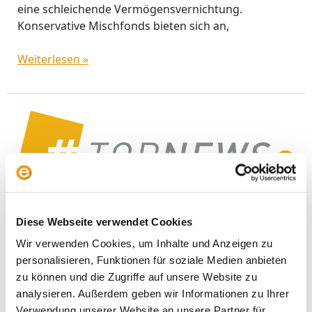
eine schleichende Vermögensvernichtung.
Konservative Mischfonds bieten sich an,
Weiterlesen »
Die
beliebtesten
Mischfonds:
Eine
Zwischenbilanz
Die beliebtesten Mischfonds:
der
Corona-
Diese Webseite verwendet Cookies
Eine Zwischenbilanz der Corona-
Panik
Wir verwenden Cookies, um Inhalte und Anzeigen zu
Panik
personalisieren, Funktionen für soziale Medien anbieten
Fonds & Analyse
/
Ali Masarwah
zu können und die Zugriffe auf unsere Website zu
analysieren. Außerdem geben wir Informationen zu Ihrer
Flossbach und Kaldemorgen meistern die Corona-
Verwendung unserer Website an unsere Partner für