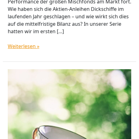
Performance der großen Mischfonds am Markt fort.
Wie haben sich die Aktien-Anleihen Dickschiffe im
laufenden Jahr geschlagen – und wie wirkt sich dies
auf die mittelfristige Bilanz aus? In unserer Serie
hatten wir im ersten […]
Weiterlesen »
Meister
der
Porzellankiste:
Konservative
Mischfonds
für
vorsichtige
Anleger