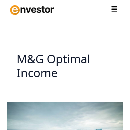
Zum
Inhalt
springen
M&G Optimal
Income
Flossbach,
Kaldemorgen,
Carmignac:
Wer