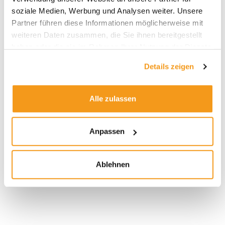
Krise, M&G mit deutlichen Verlusten und starken
soziale Medien, Werbung und Analysen weiter. Unsere
Abflüssen Auf dem Höhepunkt der Corona-Panik
Partner führen diese Informationen möglicherweise mit
haben wir bereits untersucht, wie die populärsten
weiteren Daten zusammen, die Sie ihnen bereitgestellt
Mischfonds den Abschwung gemeistert haben. Das
haben oder die sie im Rahmen Ihrer Nutzung der Dienste
Ergebnis war in den meisten Fällen sehr
gesammelt haben.
zufriedenstellend. Insbesondere Flossbach und
Details zeigen
Kaldemorgen haben die Corona-Krise gut
gemeistert. Nachdem die Corona-Krise nun etwas
Alle zulassen
abebbt, ziehen
Weiterlesen »
Anpassen
Ablehnen