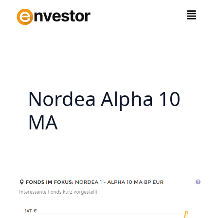
Zum
Inhalt
springen
Nordea Alpha 10
MA
Nordea
Alpha
10
MA: