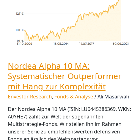
Systematischer
Outperformer
mit
Hang
zur
Komplexität
Nordea Alpha 10 MA:
Systematischer Outperformer
mit Hang zur Komplexität
Envestor Research
,
Fonds & Analyse
/
Ali Masarwah
Der Nordea Alpha 10 MA (ISIN: LU0445386369, WKN:
A0YHE7) zählt zur Welt der sogenannten
Multistrategie-Fonds. Wir stellen ihn im Rahmen
unserer Serie zu empfehlenswerten defensiven
Fonds anlässlich des Weltspartags vor.