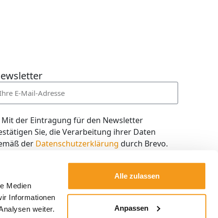
ewsletter
Mit der Eintragung für den Newsletter
estätigen Sie, die Verarbeitung ihrer Daten
emäß der
Datenschutzerklärung
durch Brevo.
ch willige in den Empfang des Newsletters ein,
en ich jederzeit mit dem Link im Newsletter
Alle zulassen
elbst abbestellen kann.
le Medien
ir Informationen
Kostenlos abonnieren
Anpassen
Analysen weiter.