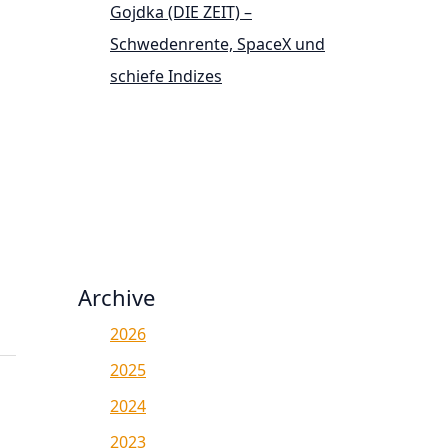
Gojdka (DIE ZEIT) –
Schwedenrente, SpaceX und
schiefe Indizes
Archive
2026
2025
2024
2023