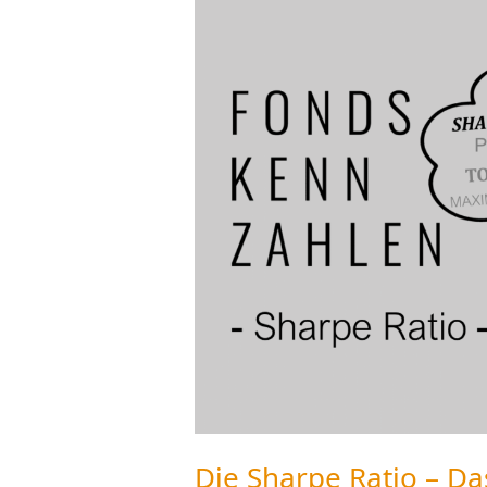
Sharpe
Ratio
–
Das
große
1×1
der
Fondskennzahlen
Die Sharpe Ratio – Da