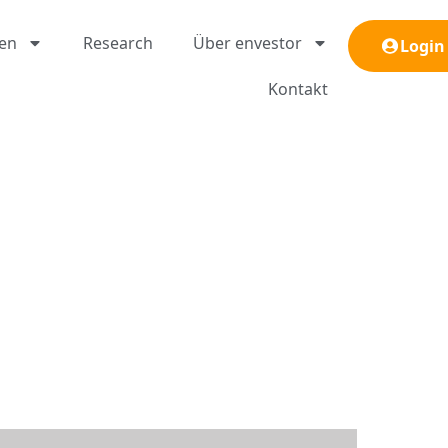
gen
Research
Über envestor
Login
Kontakt