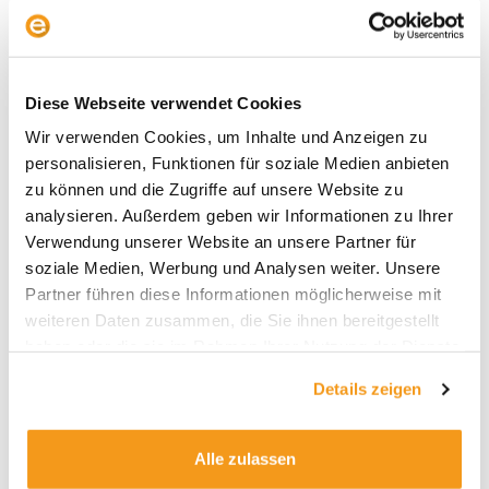
Suchen
Suchen
Diese Webseite verwendet Cookies
Wir verwenden Cookies, um Inhalte und Anzeigen zu
Neueste Beiträge
personalisieren, Funktionen für soziale Medien anbieten
zu können und die Zugriffe auf unsere Website zu
KI-Aktien: Wie umgehen mit der Herausforderung aus
analysieren. Außerdem geben wir Informationen zu Ihrer
China?
Verwendung unserer Website an unsere Partner für
soziale Medien, Werbung und Analysen weiter. Unsere
Wer gewinnt? Vier Anlegertypen und das
Partner führen diese Informationen möglicherweise mit
Altersvorsorgedepot
weiteren Daten zusammen, die Sie ihnen bereitgestellt
haben oder die sie im Rahmen Ihrer Nutzung der Dienste
KI im aktiven Fondsmanagement: Zwischen Anspruch
gesammelt haben.
und Wirklichkeit
Details zeigen
Alles zur neuen Privatrente: Der envestor
Altersvorsorgedepot-Rechner
Alle zulassen