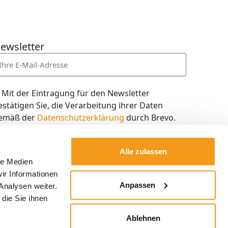
ewsletter
Mit der Eintragung für den Newsletter
estätigen Sie, die Verarbeitung ihrer Daten
emäß der
Datenschutzerklärung
durch Brevo.
ch willige in den Empfang des Newsletters ein,
en ich jederzeit mit dem Link im Newsletter
Alle zulassen
elbst abbestellen kann.
le Medien
ir Informationen
Kostenlos abonnieren
Anpassen
Analysen weiter.
die Sie ihnen
Ablehnen