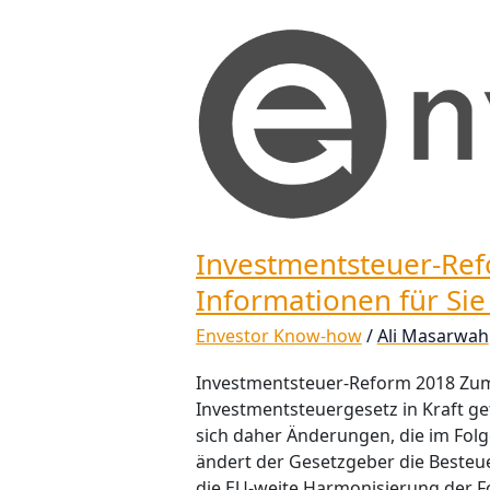
Investmentsteuer-
Reform
2018
–
Wichtige
Informationen
für
Sie
als
Investmentsteuer-Ref
Fonds-
Informationen für Sie
Anleger
Envestor Know-how
/
Ali Masarwah
Investmentsteuer-Reform 2018 Zum 
Investmentsteuergesetz in Kraft get
sich daher Änderungen, die im Fol
ändert der Gesetzgeber die Besteu
die EU-weite Harmonisierung der Fo