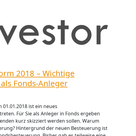
orm 2018 – Wichtige
 als Fonds-Anleger
01.01.2018 ist ein neues
reten. Für Sie als Anleger in Fonds ergeben
genden kurz skizziert werden sollen. Warum
erung? Hintergrund der neuen Besteuerung ist
ndsbesteuerung. Bisher gab es teilweise eine