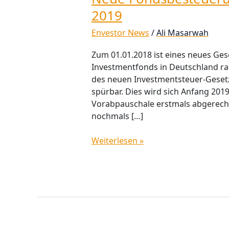
Fondsbesteuerung
2019
–
Envestor News
/
Ali Masarwah
Wichtig
für
Zum 01.01.2018 ist eines neues Ges
Anleger
Investmentfonds in Deutschland ra
ab
des neuen Investmentsteuer-Gesetz
2019
spürbar. Dies wird sich Anfang 201
Vorabpauschale erstmals abgerechn
nochmals […]
Weiterlesen »