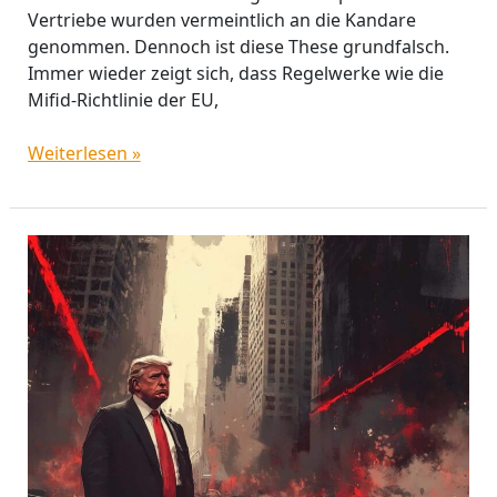
Vertriebe wurden vermeintlich an die Kandare
genommen. Dennoch ist diese These grundfalsch.
Immer wieder zeigt sich, dass Regelwerke wie die
Mifid-Richtlinie der EU,
Weiterlesen »
Flexible
Mischfonds
im
Trump-
Test:
So
schlagen
sie
sich
2025