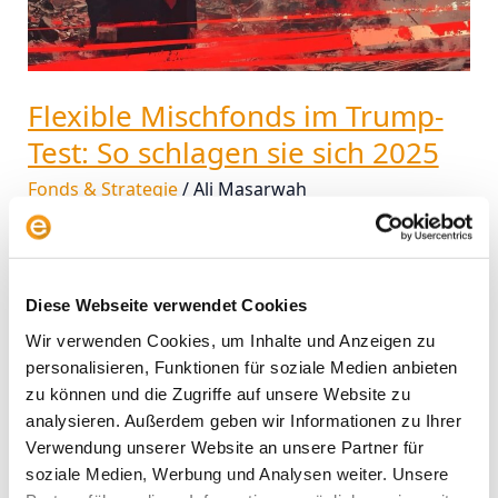
Flexible Mischfonds im Trump-
Test: So schlagen sie sich 2025
Fonds & Strategie
/
Ali Masarwah
Der US-Präsident stiftet Chaos an den Märkten.
Höchste Zeit, sich Mischfonds näher anzusehen.
Weil die Manager flexibler Mischfonds die Freiheit
Diese Webseite verwendet Cookies
haben, ihre Portfolios nach Gusto risikoreich oder
risikoarm zu gestalten, haben wir uns einige Fonds
Wir verwenden Cookies, um Inhalte und Anzeigen zu
für deutsche Anleger angesehen. Die meisten
personalisieren, Funktionen für soziale Medien anbieten
Mischfonds haben ein klares Leistungsversprechen:
zu können und die Zugriffe auf unsere Website zu
Je nach Risikoneigung von Anlegern sorgen sie für
analysieren. Außerdem geben wir Informationen zu Ihrer
die
Verwendung unserer Website an unsere Partner für
soziale Medien, Werbung und Analysen weiter. Unsere