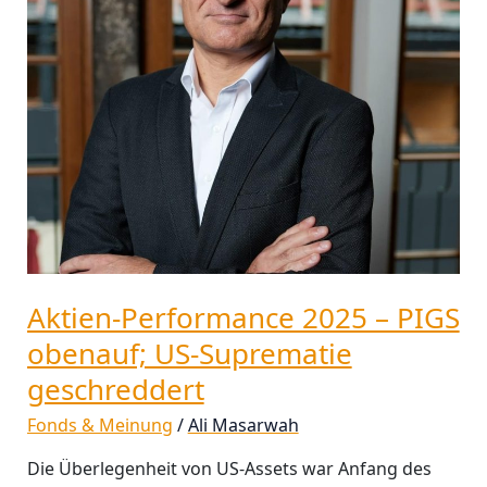
US-
Suprematie
geschreddert
Aktien-Performance 2025 – PIGS
obenauf; US-Suprematie
geschreddert
Fonds & Meinung
/
Ali Masarwah
Die Überlegenheit von US-Assets war Anfang des