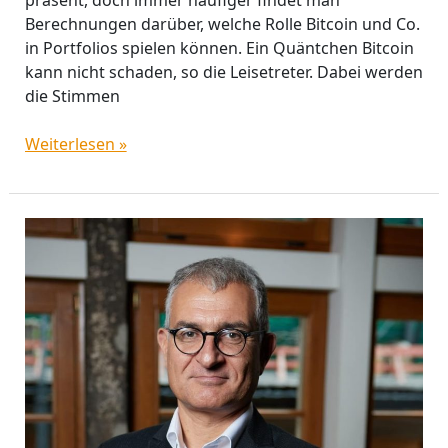
präsent, doch immer häufiger findet man
Berechnungen darüber, welche Rolle Bitcoin und Co.
in Portfolios spielen können. Ein Quäntchen Bitcoin
kann nicht schaden, so die Leisetreter. Dabei werden
die Stimmen
Weiterlesen »
Warum
Wildwestvertriebe
nach
wie
vor
mit
Anlegern
Schlitten
fahren