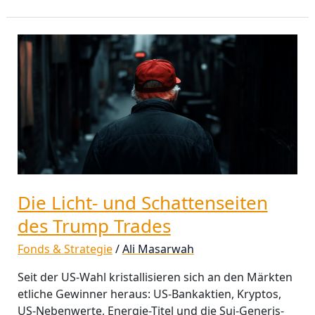
Die
Licht-
und
Schattenseiten
des
Trump
Trades
Die Licht- und Schattenseiten
des Trump Trades
Fonds & Strategie
/
Ali Masarwah
Seit der US-Wahl kristallisieren sich an den Märkten
etliche Gewinner heraus: US-Bankaktien, Kryptos,
US-Nebenwerte, Energie-Titel und die Sui-Generis-