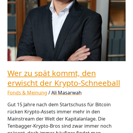
Schneeball
Wer zu spät kommt, den
erwischt der Krypto-Schneeball
Fonds & Meinung
/
Ali Masarwah
Gut 15 Jahre nach dem Startschuss für Bitcoin
rücken Krypto-Assets immer mehr in den
Mainstream der Welt der Kapitalanlage. Die
Tenbagger-Krypto-Bros sind zwar immer noch