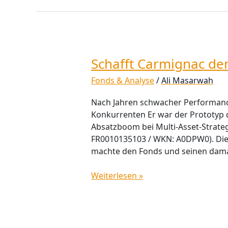
Schafft Carmignac de
Schafft
Carmignac
Fonds & Analyse
/
Ali Masarwah
den
Turnaround?
Nach Jahren schwacher Performance
Konkurrenten Er war der Prototyp
Absatzboom bei Multi-Asset-Strateg
FR0010135103 / WKN: A0DPW0). Die 
machte den Fonds und seinen dama
Weiterlesen »