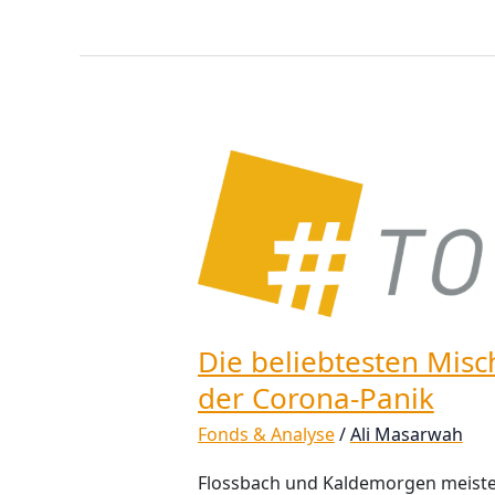
Die
beliebtesten
Mischfonds:
Eine
Zwischenbilanz
der
Corona-
Panik
Die beliebtesten Misc
der Corona-Panik
Fonds & Analyse
/
Ali Masarwah
Flossbach und Kaldemorgen meister