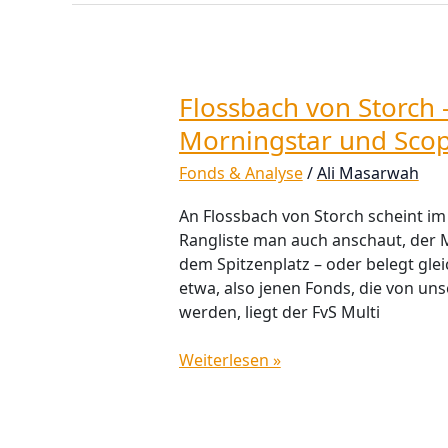
Flossbach von Storch –
Flossbach
von
Morningstar und Sco
Storch
Fonds & Analyse
/
Ali Masarwah
–
Nr.
An Flossbach von Storch scheint im
1
Rangliste man auch anschaut, der M
bei
dem Spitzenplatz – oder belegt glei
Envestor,
etwa, also jenen Fonds, die von u
Morningstar
werden, liegt der FvS Multi
und
Scope
Weiterlesen »