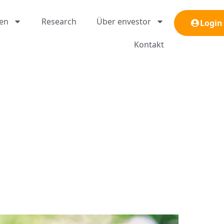
gen
Research
Über envestor
Login
Kontakt