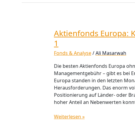
Aktienfonds Europa: Kl
Aktienfonds
Europa:
1
Klassiker
Fonds & Analyse
/
Ali Masarwah
im
Langzeittest
Die besten Aktienfonds Europa ohn
–
Managementgebühr – gibt es bei E
Teil
Europa standen in den letzten Mo
1
Herausforderungen. Das enorm vola
Positionierung auf Länder- oder B
hoher Anteil an Nebenwerten konnt
Weiterlesen »