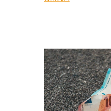
2020:
Ein
einschneidender
Wendepunkt?
(Teil
1:
Anleihen
und
Inflation)