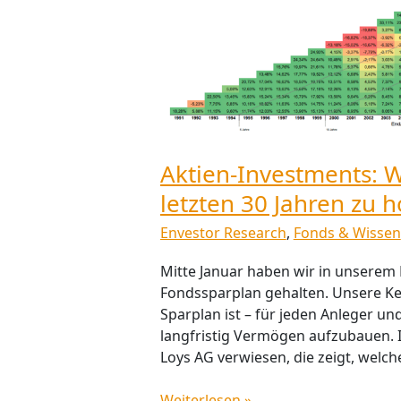
30
Jahren
zu
holen?
Aktien-Investments: 
letzten 30 Jahren zu h
Envestor Research
,
Fonds & Wissen
Mitte Januar haben wir in unserem
Fondssparplan gehalten. Unsere Ker
Sparplan ist – für jeden Anleger un
langfristig Vermögen aufzubauen. I
Loys AG verwiesen, die zeigt, welc
Weiterlesen »