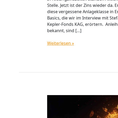
Stelle. Jetzt ist der Zins wieder da
diese vergessene Anlageklasse in Er
Basics, die wir im Interview mit St
Kepler-Fonds KAG, erörtern. Anlei
bekannt, sind […]
Weiterlesen »
Comeback
Anleihen
–
aber