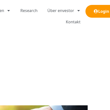
gen
Research
Über envestor
Login
Kontakt