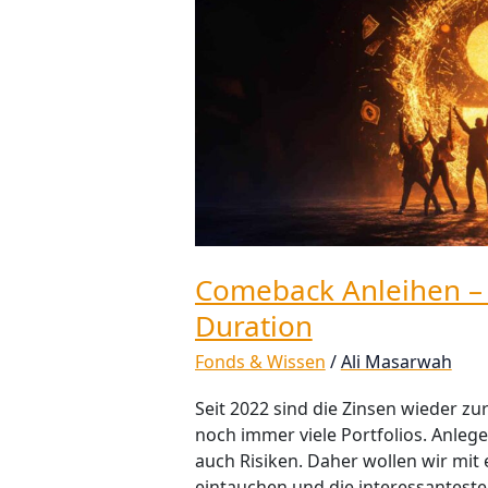
der
Teufel
steckt
in
der
Duration
Comeback Anleihen – a
Duration
Fonds & Wissen
/
Ali Masarwah
Seit 2022 sind die Zinsen wieder zur
noch immer viele Portfolios. Anle
auch Risiken. Daher wollen wir mit e
eintauchen und die interessanteste