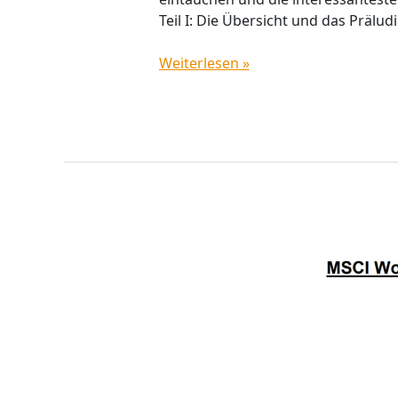
Teil I: Die Übersicht und das Prälu
Weiterlesen »
Aktien-
Investments:
Welche
Renditen
waren
in
den
letzten